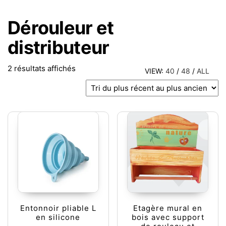
Dérouleur et
distributeur
Trié du plus récent au plus ancien
2 résultats affichés
VIEW:
40
/
48
/
ALL
Entonnoir pliable L
Etagère mural en
en silicone
bois avec support