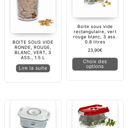
Boite sous vide
rectangulaire, vert
rouge blanc, 3 ass.
0.8 litres
BOITE SOUS VIDE
RONDE, ROUGE,
23,90
€
BLANC, VERT, 3
ASS., 1.5 L
Ce pr
Choix des
options
Lire la suite