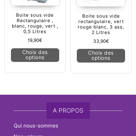
Boite sous vide
Boite sous vide
Rectangulaire ,
rectangulaire, vert
blanc, rouge, vert ,
rouge blanc, 3 ass,
0,5 Litres
2 Litres
19,90
€
33,90
€
Ce produit a plusieurs variations. L
Ce pr
Choix des
Choix des
options
options
A PROPOS
Qui nous-sommes