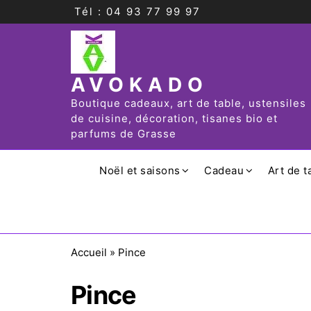
Tél : 04 93 77 99 97
AVOKADO
Boutique cadeaux, art de table, ustensiles
de cuisine, décoration, tisanes bio et
parfums de Grasse
Noël et saisons
Cadeau
Art de t
Accueil
»
Pince
Pince