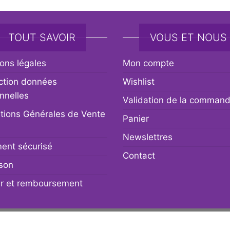
TOUT SAVOIR
VOUS ET NOUS
ons légales
Mon compte
ction données
Wishlist
nnelles
Validation de la comman
tions Générales de Vente
Panier
Newslettres
ent sécurisé
Contact
ison
r et remboursement
Fièrement propulsé par
WordPress
|
Thème :
Envo eCommerc