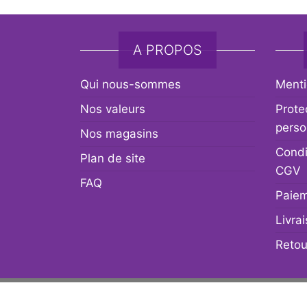
A PROPOS
Qui nous-sommes
Menti
Nos valeurs
Prote
perso
Nos magasins
Condi
Plan de site
CGV
FAQ
Paiem
Livra
Retou