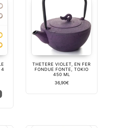
LE
THETERE VIOLET, EN FER
 4
FONDUE FONTE, TOKIO
450 ML
36,90
€
 produit
Ce produit a plusieurs variations. Les options peuvent être ch