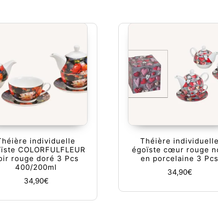
Théière individuelle
Théière individuell
oïste COLORFULFLEUR
égoïste cœur rouge n
oir rouge doré 3 Pcs
en porcelaine 3 Pc
400/200ml
34,90
€
34,90
€