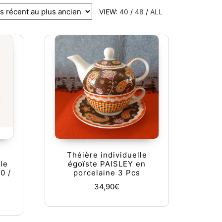
VIEW:
40
/
48
/
ALL
e
Théière individuelle
le
égoïste PAISLEY en
0 /
porcelaine 3 Pcs
34,90
€