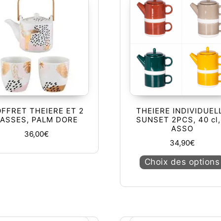
FFRET THEIERE ET 2
THEIERE INDIVIDUEL
TASSES, PALM DORE
SUNSET 2PCS, 40 cl,
ASSO
36,00
€
34,90
€
urs variations. Les options peuvent être choisies sur la page du
Choix des options