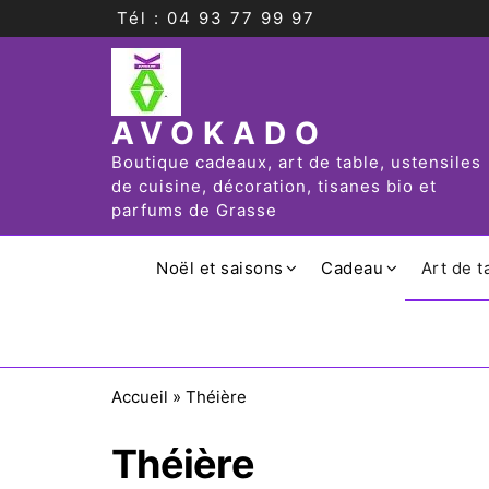
Tél : 04 93 77 99 97
AVOKADO
Boutique cadeaux, art de table, ustensiles
de cuisine, décoration, tisanes bio et
parfums de Grasse
Noël et saisons
Cadeau
Art de t
Accueil
»
Théière
Théière