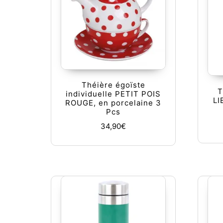
Théière égoïste
T
individuelle PETIT POIS
LI
ROUGE, en porcelaine 3
Pcs
34,90
€