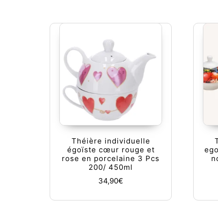
Théière individuelle
égoïste cœur rouge et
eg
rose en porcelaine 3 Pcs
n
200/ 450ml
34,90
€