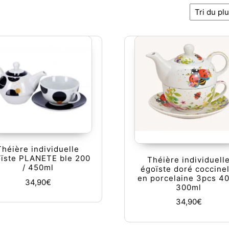
écent au plus ancien
Théière individuelle
ïste PLANETE ble 200
Théière individuell
/ 450ml
égoïste doré coccinel
en porcelaine 3pcs 40
34,90
€
300ml
34,90
€