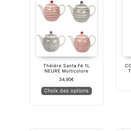
Théière Santa Fé 1L
CO
NEURE Multicolore
34,90
€
Ce produit a plusie
Choix des options