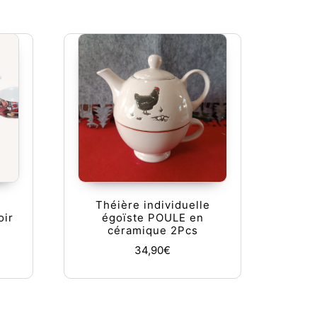
e
Théière individuelle
oir
égoïste POULE en
s
céramique 2Pcs
34,90
€