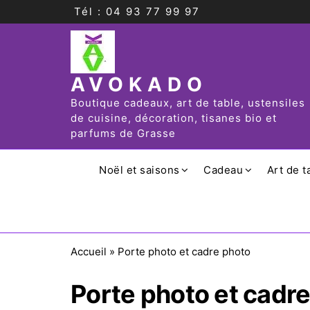
Tél : 04 93 77 99 97
AVOKADO
Boutique cadeaux, art de table, ustensiles
de cuisine, décoration, tisanes bio et
parfums de Grasse
Noël et saisons
Cadeau
Art de t
Accueil
»
Porte photo et cadre photo
Porte photo et cadr