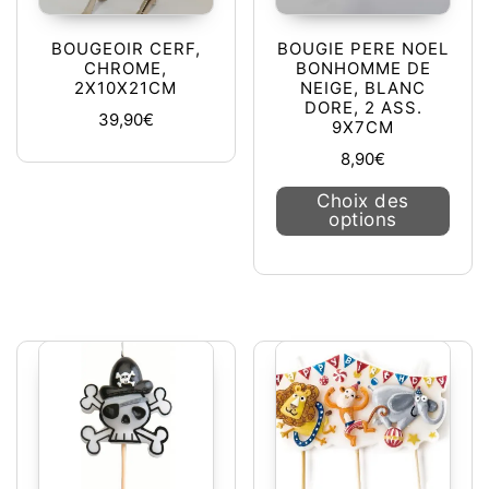
BOUGEOIR CERF,
BOUGIE PERE NOEL
CHROME,
BONHOMME DE
2X10X21CM
NEIGE, BLANC
DORE, 2 ASS.
39,90
€
9X7CM
8,90
€
Ce pr
Choix des
options