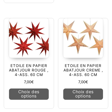
ETOILE EN PAPIER
ETOILE EN PAPIER
ABATJOUR ROUGE ,
ABATJOUR CREME ,
4-ASS. 60 CM
4-ASS. 60 CM
7,00
€
7,00
€
Ce produit a plusieurs variations. L
Ce pr
Choix des
Choix des
options
options