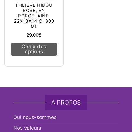
THEIERE HIBOU
ROSE, EN
PORCELAINE,
22X13X14 C, 800
ML
29,00
€
Ce produit a plusieurs variations. L
Choix des
options
A PROPOS
Qui nous-sommes
Nos valeurs