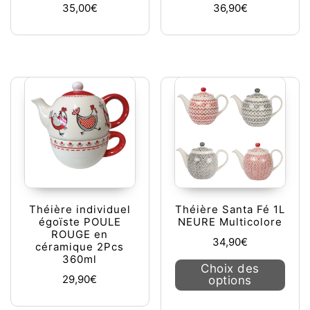
35,00
€
36,90
€
Théière individuel
Théière Santa Fé 1L
égoïste POULE
NEURE Multicolore
ROUGE en
34,90
€
céramique 2Pcs
360ml
Ce pr
Choix des
29,90
€
options