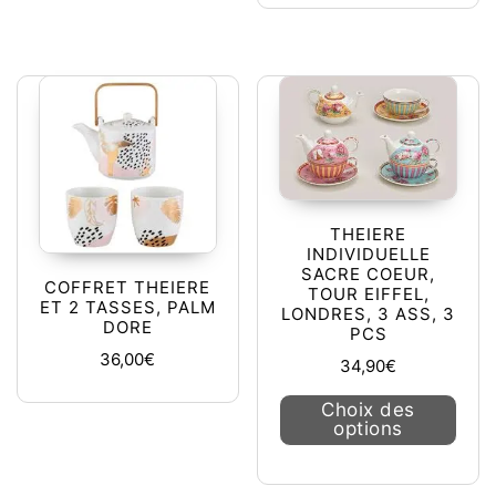
THEIERE
INDIVIDUELLE
SACRE COEUR,
COFFRET THEIERE
TOUR EIFFEL,
ET 2 TASSES, PALM
LONDRES, 3 ASS, 3
DORE
PCS
36,00
€
34,90
€
Ce pr
Choix des
options