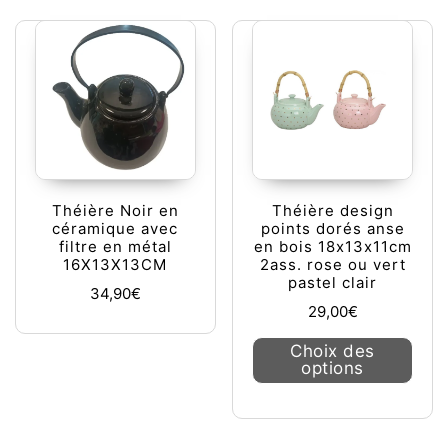
Théière Noir en
Théière design
céramique avec
points dorés anse
filtre en métal
en bois 18x13x11cm
16X13X13CM
2ass. rose ou vert
pastel clair
34,90
€
29,00
€
Ce pr
Choix des
options