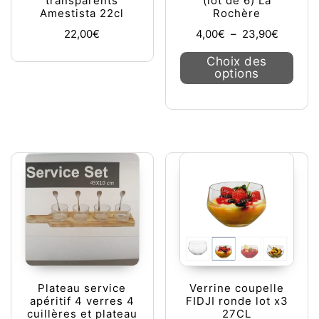
transparents
(lot de 6) La
Amestista 22cl
Rochère
Plage de
22,00
€
4,00
€
–
23,90
€
Ce pr
Choix des
options
Plateau service
Verrine coupelle
apéritif 4 verres 4
FIDJI ronde lot x3
cuillères et plateau
27CL