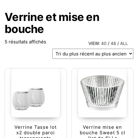
Verrine et mise en
bouche
Trié du plus récent au plus ancien
5 résultats affichés
VIEW:
40
/
48
/
ALL
Verrine Tasse lot
Verrine mise en
x2 double paroi
bouche Sweet 5 cl