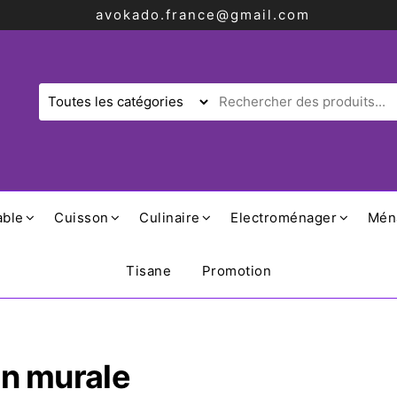
avokado.france@gmail.com
able
Cuisson
Culinaire
Electroménager
Mén
Tisane
Promotion
on murale