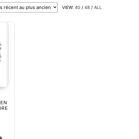
VIEW:
40
/
48
/
ALL
tions peuvent être choisies sur la page du produit
 EN
ORE
Ce produit a plusieurs variations. Les options peuvent être ch