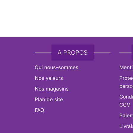
A PROPOS
Qui nous-sommes
Menti
Nos valeurs
Prote
perso
Nos magasins
Condi
Plan de site
CGV
FAQ
Paiem
Livra