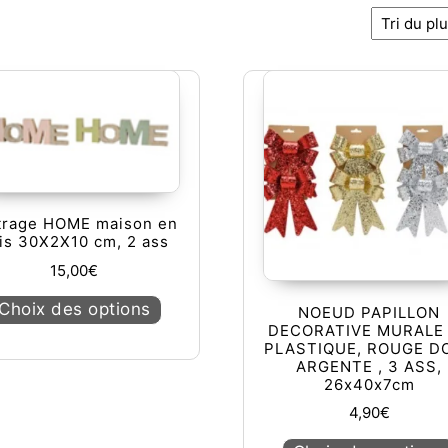
ncien
trage HOME maison en
is 30X2X10 cm, 2 ass
15,00
€
Ce produit a plusieurs variations. Les op
Choix des options
NOEUD PAPILLON
DECORATIVE MURALE
PLASTIQUE, ROUGE D
ARGENTE , 3 ASS,
26x40x7cm
4,90
€