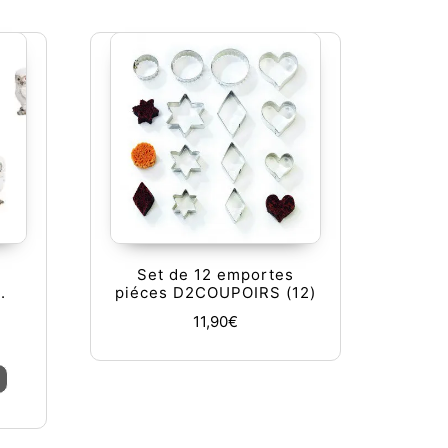
Set de 12 emportes
.
piéces D2COUPOIRS (12)
11,90
€
 produit
tions peuvent être choisies sur la page du produit
Ce produit a plusieurs variations. Les options peuvent être ch