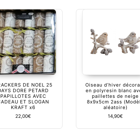
RACKERS DE NOEL 25
Oiseau d’hiver décora
DAYS DORE PETARD
en polyresin blanc av
PAPILLOTES AVEC
paillettes de neige
CADEAU ET SLOGAN
8x9x5cm 2ass (Modè
KRAFT x6
aléatoire)
22,00
€
14,90
€