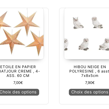
ETOILE EN PAPIER
HIBOU NEIGE EN
BATJOUR CREME , 4-
POLYRESINE , 6 asst
ASS. 60 CM
7x8x5cm
7,00
€
7,90
€
urs variations. Les options peuvent être choisies sur la page du
Ce produit a plusieurs variations. Les op
Choix des options
Choix des options