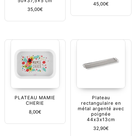
50×37,5×5 cm
45,00
€
35,00
€
PLATEAU MAMIE
Plateau
CHERIE
rectangulaire en
métal argenté avec
8,00
€
poignée
44x3x13cm
32,90
€