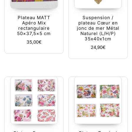
Plateau MATT
Suspension /
Apéro Mix
plateau Cœur en
rectangulaire
jonc de mer Métal
50×37,5×5 cm
Naturel (L/H/P)
35x40x1cm
35,00
€
24,90
€