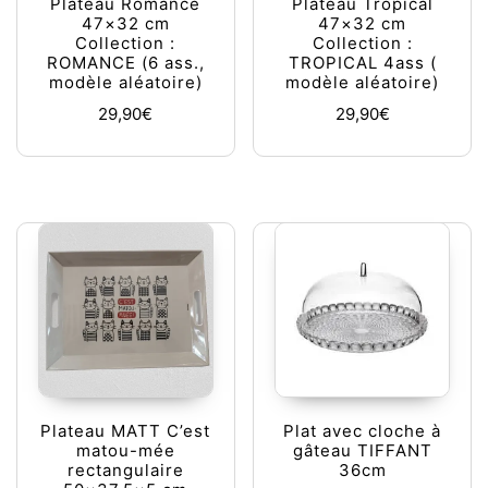
Plateau Romance
Plateau Tropical
47×32 cm
47×32 cm
Collection :
Collection :
ROMANCE (6 ass.,
TROPICAL 4ass (
modèle aléatoire)
modèle aléatoire)
29,90
€
29,90
€
Plateau MATT C’est
Plat avec cloche à
matou-mée
gâteau TIFFANT
rectangulaire
36cm