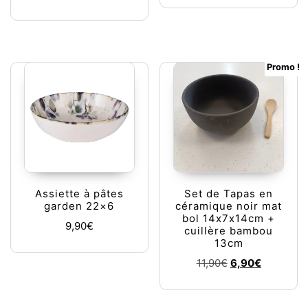
Promo !
Assiette à pâtes
Set de Tapas en
garden 22×6
céramique noir mat
bol 14x7x14cm +
9,90
€
cuillère bambou
13cm
Le prix initial éta
Le prix ac
11,90
€
6,90
€