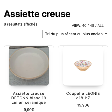
Assiette creuse
Trié du plus récent au plus ancien
8 résultats affichés
VIEW:
40
/
48
/
ALL
Assiette creuse
Coupelle LEONIE
DETONN blanc 19
d18-h7
cm en ceramique
19,90
€
9,90
€