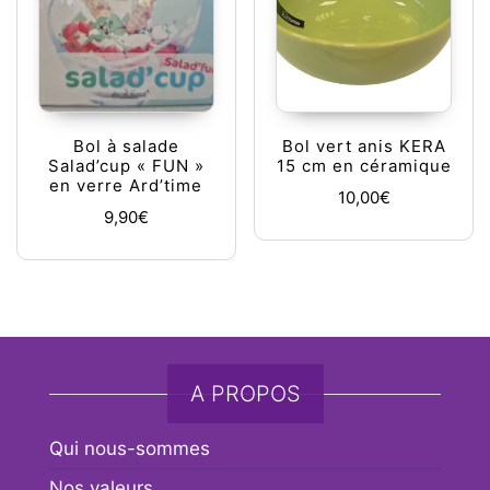
Bol à salade
Bol vert anis KERA
Salad’cup « FUN »
15 cm en céramique
en verre Ard’time
10,00
€
9,90
€
A PROPOS
Qui nous-sommes
Nos valeurs