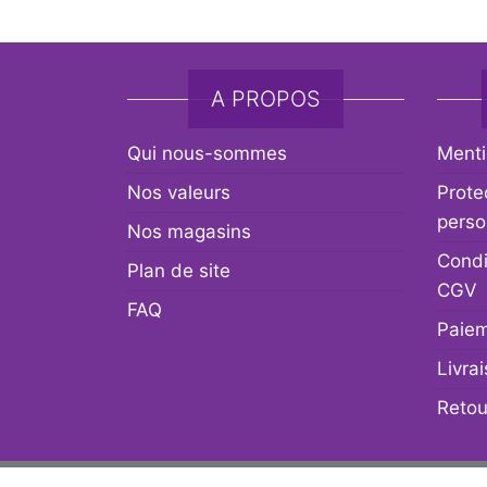
A PROPOS
Qui nous-sommes
Menti
Nos valeurs
Prote
perso
Nos magasins
Condi
Plan de site
CGV
FAQ
Paiem
Livra
Retou