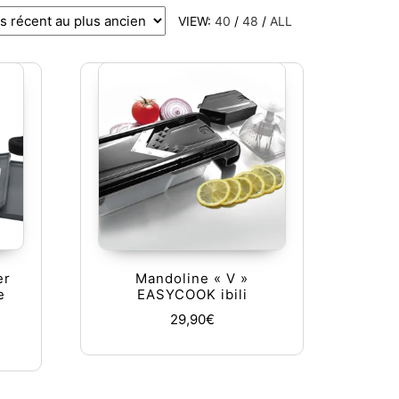
VIEW:
40
/
48
/
ALL
er
Mandoline « V »
e
EASYCOOK ibili
29,90
€