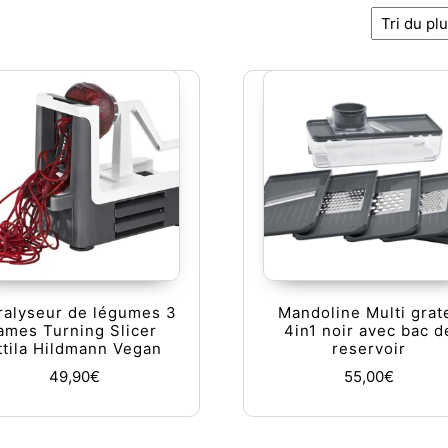
ncien
ralyseur de légumes 3
Mandoline Multi grat
ames Turning Slicer
4in1 noir avec bac d
ttila Hildmann Vegan
reservoir
49,90
€
55,00
€