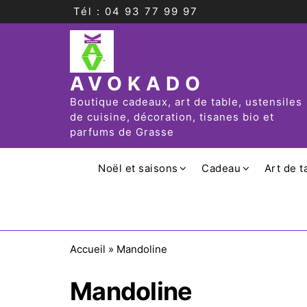
Tél : 04 93 77 99 97
AVOKADO
Boutique cadeaux, art de table, ustensiles
de cuisine, décoration, tisanes bio et
parfums de Grasse
Noël et saisons
Cadeau
Art de t
Accueil
»
Mandoline
Mandoline