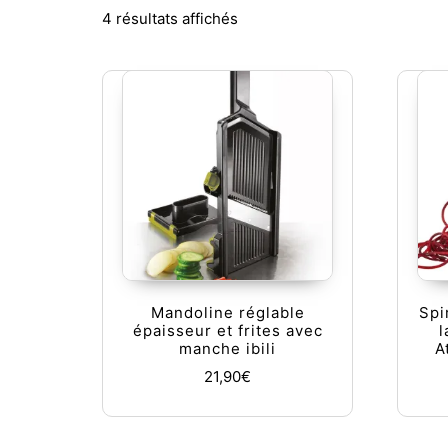
Trié du plus récent au plus a
4 résultats affichés
Mandoline réglable
Spi
épaisseur et frites avec
l
manche ibili
A
21,90
€