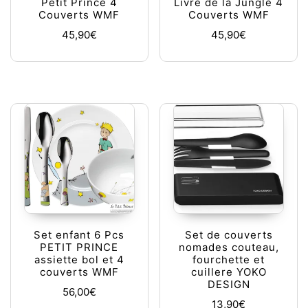
Petit Prince 4
Livre de la Jungle 4
Couverts WMF
Couverts WMF
45,90
€
45,90
€
Set enfant 6 Pcs
Set de couverts
PETIT PRINCE
nomades couteau,
assiette bol et 4
fourchette et
couverts WMF
cuillere YOKO
DESIGN
56,00
€
13,90
€