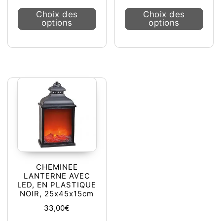
Ce produit a plusieurs variations. L
Ce pr
Choix des
Choix des
options
options
CHEMINEE
LANTERNE AVEC
LED, EN PLASTIQUE
NOIR, 25x45x15cm
33,00
€