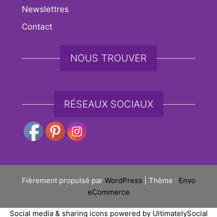
Newslettres
Contact
NOUS TROUVER
RÉSEAUX SOCIAUX
Fièrement propulsé par
WordPress
|
Thème :
Envo
eCommerce
Social media & sharing icons powered by
UltimatelySocial