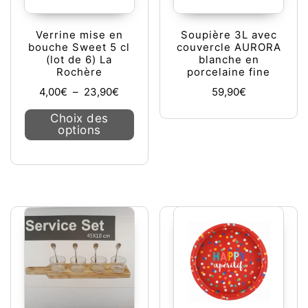
Verrine mise en
Soupière 3L avec
bouche Sweet 5 cl
couvercle AURORA
(lot de 6) La
blanche en
Rochère
porcelaine fine
Plage de prix : 4,00€ à 23,90€
4,00
€
–
23,90
€
59,90
€
Ce produit a plusieurs variations. L
Choix des
options