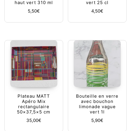
haut vert 310 ml
vert 25 cl
5,50
€
4,50
€
Plateau MATT
Bouteille en verre
Apéro Mix
avec bouchon
rectangulaire
limonade vague
50×37,5×5 cm
vert 1l
35,00
€
5,90
€