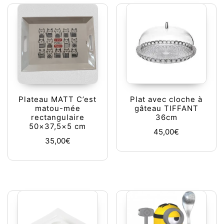
Plateau MATT C’est
Plat avec cloche à
matou-mée
gâteau TIFFANT
rectangulaire
36cm
50×37,5×5 cm
45,00
€
35,00
€