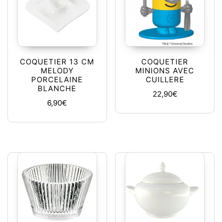
COQUETIER 13 CM
COQUETIER
MELODY
MINIONS AVEC
PORCELAINE
CUILLERE
BLANCHE
22,90
€
6,90
€