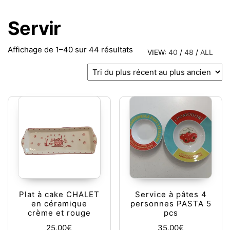
Servir
Trié du plus récent au plu
Affichage de 1–40 sur 44 résultats
VIEW:
40
/
48
/
ALL
Plat à cake CHALET
Service à pâtes 4
en céramique
personnes PASTA 5
crème et rouge
pcs
25,00
€
35,00
€