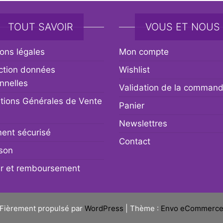
TOUT SAVOIR
VOUS ET NOUS
ons légales
Mon compte
ction données
Wishlist
nnelles
Validation de la comman
tions Générales de Vente
Panier
Newslettres
ent sécurisé
Contact
ison
r et remboursement
Fièrement propulsé par
WordPress
|
Thème :
Envo eCommerc