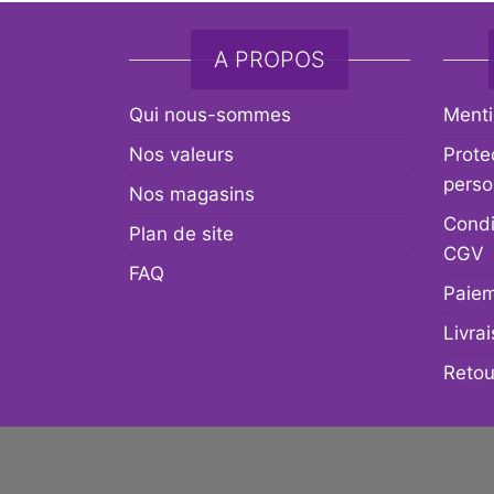
A PROPOS
Qui nous-sommes
Menti
Nos valeurs
Prote
perso
Nos magasins
Condi
Plan de site
CGV
FAQ
Paiem
Livra
Retou