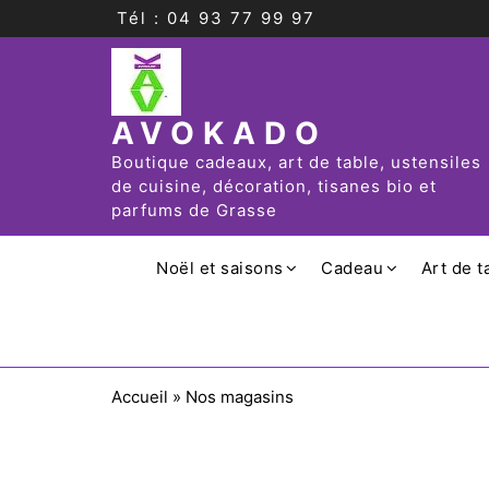
Tél : 04 93 77 99 97
AVOKADO
Boutique cadeaux, art de table, ustensiles
de cuisine, décoration, tisanes bio et
parfums de Grasse
Noël et saisons
Cadeau
Art de t
Accueil
»
Nos magasins
Nos magasins