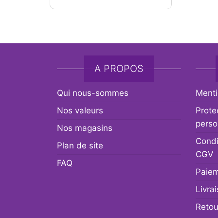
A PROPOS
Qui nous-sommes
Menti
Nos valeurs
Prote
perso
Nos magasins
Condi
Plan de site
CGV
FAQ
Paiem
Livra
Retou