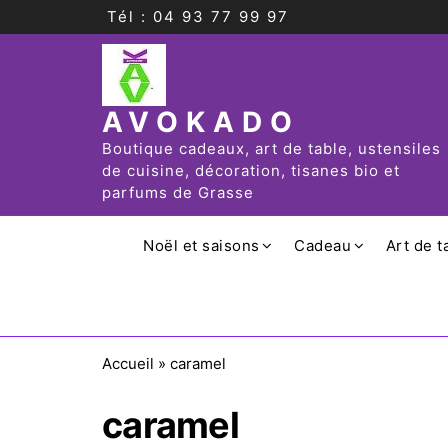
Tél : 04 93 77 99 97
AVOKADO
Boutique cadeaux, art de table, ustensiles
de cuisine, décoration, tisanes bio et
parfums de Grasse
Noël et saisons
Cadeau
Art de t
Accueil
»
caramel
caramel