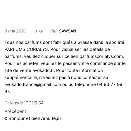
PARFUMS FABRIQUES
A GRASSE
9 mai 2023
Par
SAWSAN
0
Tous nos parfums sont fabriqués à Grasse dans la société
PARFUMS CORIALYS. Pour visualiser les détails de
parfums, veuillez cliquer sur ce lien
parfumscorialys.com
.
Pour les acheter, veuillez le passer votre commande sur le
site de vente avokado.fr. Pour toute information
supplémentaire, n’hésitez pas à nous contacter au
avokado.france@gmail.com ou au téléphone 04 93 77 99
97.
Catégorie
TOUS SA
Navigation de l’article
Article précédent
Précédent
Bonjour et bienvenu (e,s)