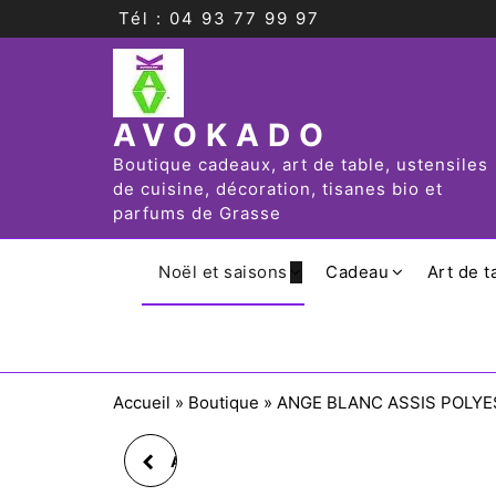
Tél : 04 93 77 99 97
AVOKADO
Boutique cadeaux, art de table, ustensiles
de cuisine, décoration, tisanes bio et
parfums de Grasse
Noël et saisons
Cadeau
Art de t
Accueil
»
Boutique
»
ANGE BLANC ASSIS POLYE
ANGE ASSIS AU BORD