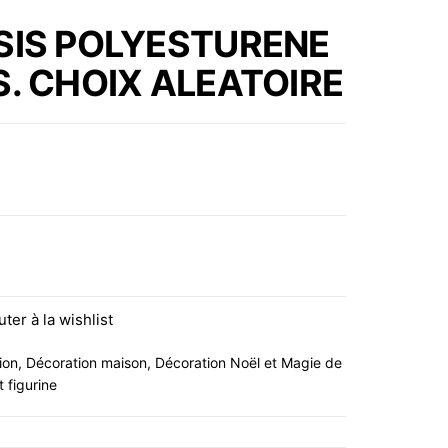
ARGENTE SUR BOIS DE
SIS POLYESTURENE
MANGUE, 17X26X5CM
. CHOIX ALEATOIRE
OLYESTURENE 6X5X4 CM 4-ASS. CHOIX ALEATOIRE
uter à la wishlist
ion
,
Décoration maison
,
Décoration Noël et Magie de
t figurine