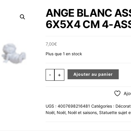
ANGE BLANC AS
6X5X4 CM 4-ASS
7,00
€
Plus que 1 en stock
quantité de ANGE BLANC ASSIS P
-
+
Ajouter au panier
Ajo
UGS :
4007698216481
Catégories :
Décorat
Noël
,
Noël
,
Noël et saisons
,
Statuette sujet e