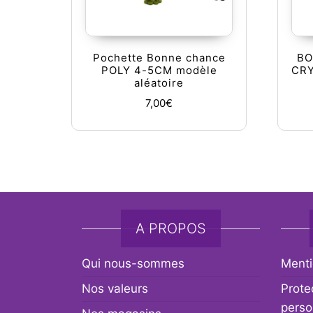
Pochette Bonne chance
BO
POLY 4-5CM modèle
CRY
aléatoire
7,00
€
A PROPOS
Qui nous-sommes
Menti
Nos valeurs
Prote
perso