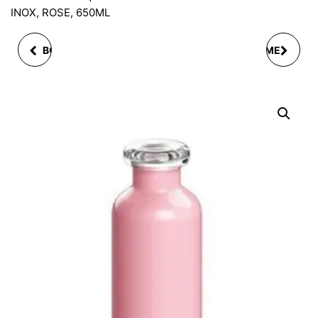
INOX, ROSE, 650ML
BOULE DE NEIGE NOEL
BOUTEILLE ISOTHERME
DESIGN PERE NOEL ET
BRILLANT NOIR 500 ML
SAPIN ( PAS LUMINEUX)
EN VERRE ET POLY 2-
ASST. 9X6CM