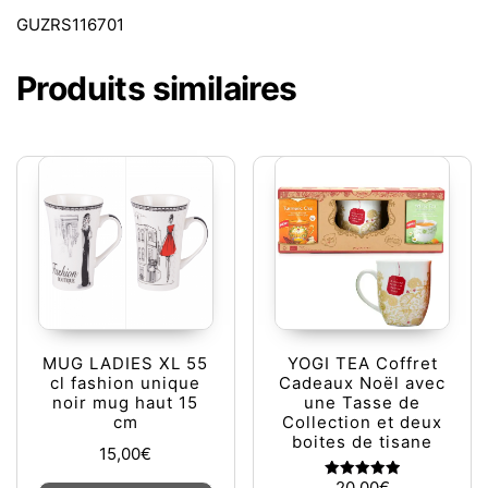
GUZRS116701
Produits similaires
MUG LADIES XL 55
YOGI TEA Coffret
cl fashion unique
Cadeaux Noël avec
noir mug haut 15
une Tasse de
cm
Collection et deux
boites de tisane
15,00
€
Ce produit a plusieurs variations. L
20,00
€