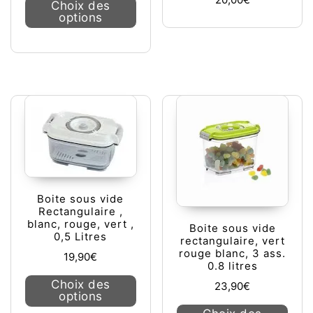
Note
Choix des
5.00
options
sur 5
Boite sous vide
Rectangulaire ,
blanc, rouge, vert ,
Boite sous vide
0,5 Litres
rectangulaire, vert
rouge blanc, 3 ass.
19,90
€
0.8 litres
Ce produit a plusieurs variations. L
Choix des
23,90
€
options
Ce pr