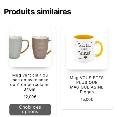
Produits similaires
Mug vert clair ou
Mug VOUS ETES
marron avec anse
PLUS QUE
doré en porcelaine
MAGIQUE ASINE
340ml
Eloges
12,00
€
15,00
€
Ce produit a plusieurs variations. L
Choix des
options