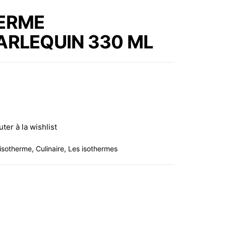
MULTICOULEUR
ERME
ARLEQUIN 500 ML
ARLEQUIN 330 ML
uter à la wishlist
isotherme
,
Culinaire
,
Les isothermes