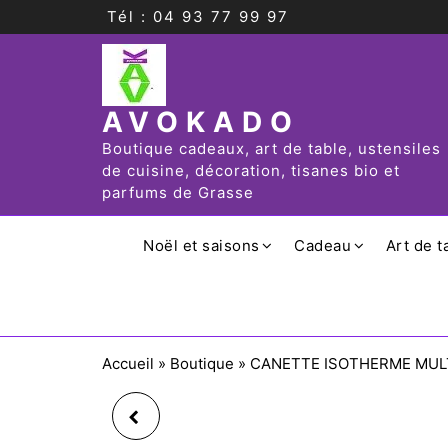
Tél : 04 93 77 99 97
AVOKADO
Boutique cadeaux, art de table, ustensiles
de cuisine, décoration, tisanes bio et
parfums de Grasse
Noël et saisons
Cadeau
Art de t
Accueil
»
Boutique
»
CANETTE ISOTHERME MUL
CANETTE SOFT