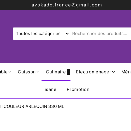
avokado.france@gmail.com
able
Cuisson
Culinaire
Electroménager
Mén
Tisane
Promotion
TICOULEUR ARLEQUIN 330 ML