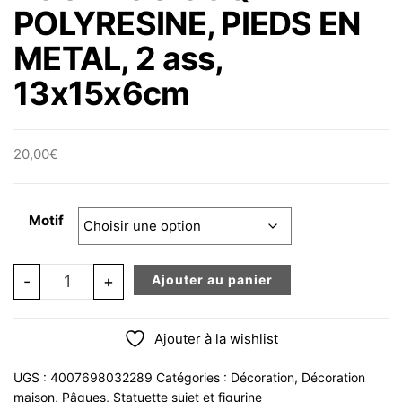
POLYRESINE, PIEDS EN
METAL, 2 ass,
13x15x6cm
20,00
€
Motif
quantité de POULE OU COQ EN POLYRESINE, PIEDS EN 
-
+
Ajouter au panier
Ajouter à la wishlist
UGS :
4007698032289
Catégories :
Décoration
,
Décoration
maison
,
Pâques
,
Statuette sujet et figurine