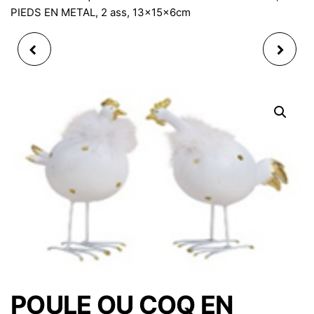
PIEDS EN METAL, 2 ass, 13x15x6cm
POULE EN TEXTILE,
ARBRE DE NOEL EN
ROSE ET BEIGE ,
METAL ARGENTE ET
20X23X11CM, MODÈLE
BOIS , 33X44X5CM
ALÉATOIRE
POULE OU COQ EN