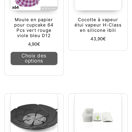
Moule en papier
Cocotte à vapeur
pour cupcake 64
étui vapeur H-Class
Pcs vert rouge
en silicone ibili
viole bleu D12
43,90
€
4,90
€
Ce produit a plusieurs variations. L
Choix des
options