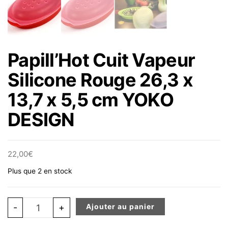
Papill’Hot Cuit Vapeur
Silicone Rouge 26,3 x
13,7 x 5,5 cm YOKO
DESIGN
22,00
€
Plus que 2 en stock
quantité de Papill'Hot Cuit Vapeur Silicone Rouge 26,3
-
+
Ajouter au panier