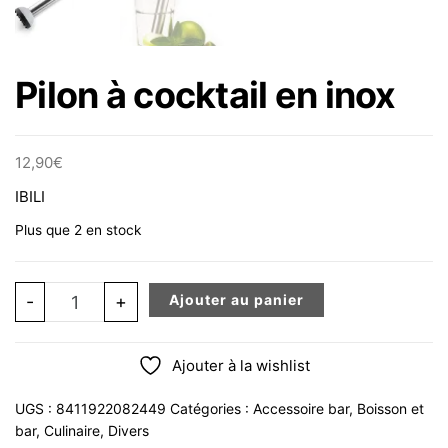
Pilon à cocktail en inox
12,90
€
IBILI
Plus que 2 en stock
quantité de Pilon à cocktail en inox
-
+
Ajouter au panier
Ajouter à la wishlist
UGS :
8411922082449
Catégories :
Accessoire bar
,
Boisson et
bar
,
Culinaire
,
Divers