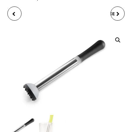
PICHET ISOTHERME
CUILLÈRE À THÉ PINCE
INOX ROUGE OPERA
BOULE 5CM EN INOX
1,5L
IBILI