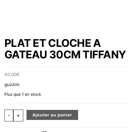
PLAT ET CLOCHE A
GATEAU 30CM TIFFANY
40,00
€
guzzini
Plus que 1 en stock
quantité de PLAT ET CLOCHE A GATEAU 30CM TIFFAN
-
+
Ajouter au panier