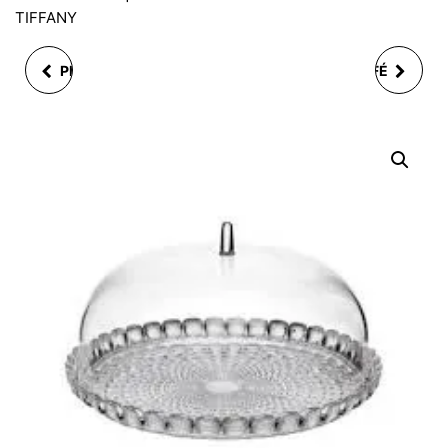
TIFFANY
PLAQUE À MADELAINE
PLAT CARRÉ SANTA FÉ
12 ALVEOLES
20 CM 4ASS. ( 1
ANTIADHESIFS MOKA
MODÈLE ALÉATOIRE)
EN METAL