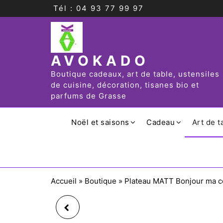
Tél : 04 93 77 99 97
AVOKADO
Boutique cadeaux, art de table, ustensiles
de cuisine, décoration, tisanes bio et
parfums de Grasse
Noël et saisons
Cadeau
Art de t
Accueil
»
Boutique
»
Plateau MATT Bonjour ma c
RAVIER (SET DE 2)