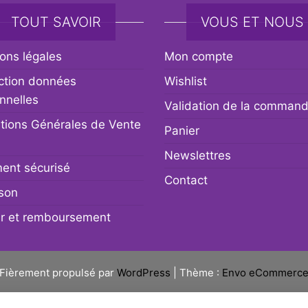
TOUT SAVOIR
VOUS ET NOUS
ons légales
Mon compte
ction données
Wishlist
nnelles
Validation de la comman
tions Générales de Vente
Panier
Newslettres
ent sécurisé
Contact
ison
r et remboursement
Fièrement propulsé par
WordPress
|
Thème :
Envo eCommerc
Social media & sharing icons powered by
UltimatelySocial