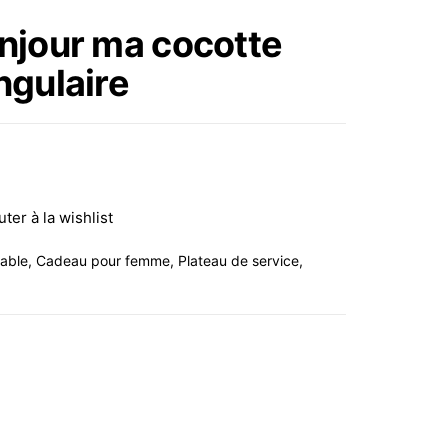
CUISINE FLEURIE
njour ma cocotte
50X38
ngulaire
RECTANGULAIRE
uter à la wishlist
table
,
Cadeau pour femme
,
Plateau de service
,