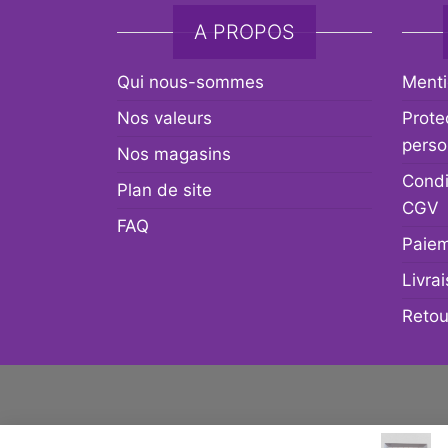
A PROPOS
Qui nous-sommes
Menti
Nos valeurs
Prote
perso
Nos magasins
Condi
Plan de site
CGV
FAQ
Paiem
Livra
Retou