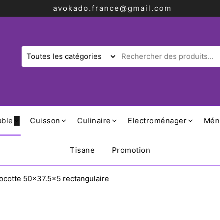
avokado.france@gmail.com
able
Cuisson
Culinaire
Electroménager
Mén
Tisane
Promotion
ocotte 50×37.5×5 rectangulaire