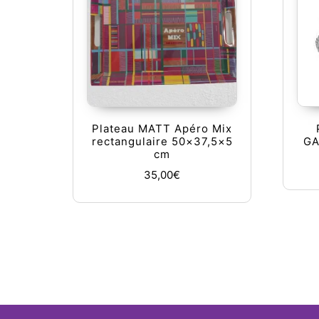
Plateau MATT Apéro Mix
rectangulaire 50×37,5×5
GA
cm
35,00
€