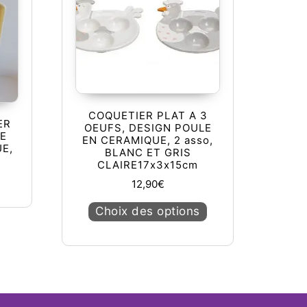
COQUETIER PLAT A 3
ER
OEUFS, DESIGN POULE
GE
EN CERAMIQUE, 2 asso,
E,
BLANC ET GRIS
CLAIRE17x3x15cm
12,90
€
Ce produit a plusieu
Choix des options