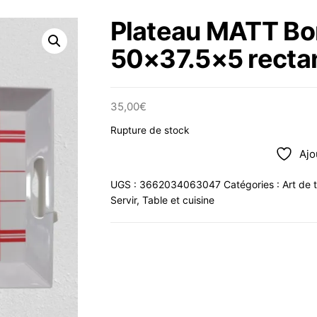
Plateau MATT Bo
50×37.5×5 recta
35,00
€
Rupture de stock
Ajo
UGS :
3662034063047
Catégories :
Art de 
Servir
,
Table et cuisine