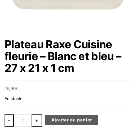
Plateau Raxe Cuisine
fleurie – Blanc et bleu –
27 x 21 x 1 cm
16,90
€
En stock
quantité de Plateau Raxe Cuisine fleurie - Blanc et bleu -
-
+
Ajouter au panier