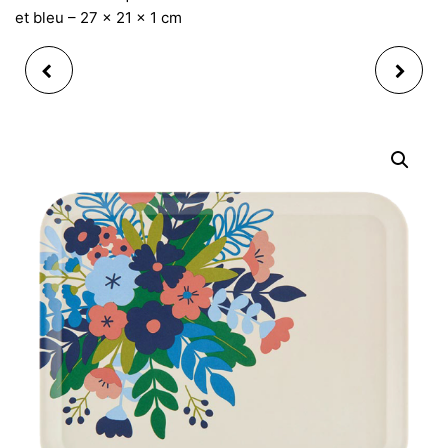
et bleu – 27 x 21 x 1 cm
PLATEAU MATT
PLAT À TARTE EN
CUISINE FLEURIE
VERRE + PELLE DORIS
50X38
CUISINE FLEURIE
RECTANGULAIRE