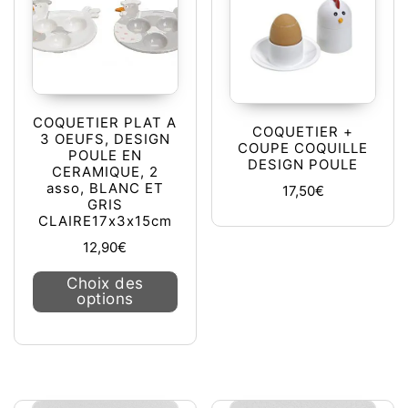
COQUETIER PLAT A
COQUETIER +
3 OEUFS, DESIGN
COUPE COQUILLE
POULE EN
DESIGN POULE
CERAMIQUE, 2
asso, BLANC ET
17,50
€
GRIS
CLAIRE17x3x15cm
12,90
€
Ce produit a plusieurs variations. L
Choix des
options