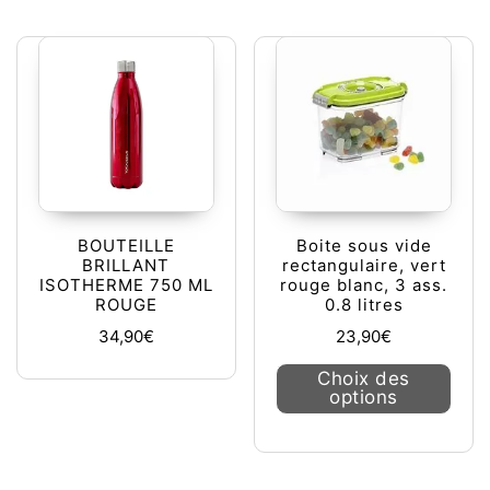
BOUTEILLE
Boite sous vide
BRILLANT
rectangulaire, vert
ISOTHERME 750 ML
rouge blanc, 3 ass.
ROUGE
0.8 litres
34,90
€
23,90
€
Ce pr
Choix des
options