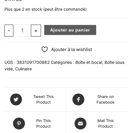
Plus que 2 en stock (peut être commandé)
quantité de POMPE MANUELLE ETROITE POUR BOITE 
-
+
Ajouter au panier
Ajouter à la wishlist
UGS :
3831091700862
Catégories :
Boîte et bocal
,
Boîte sous
vide
,
Culinaire
Tweet This
Share on
Product
Facebook
Pin This
Mail This
Product
Product