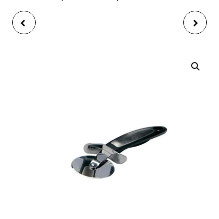
REPOSE USTENSILES
RUBAN PÂTISSERIE
EN INOX AVEC
RHODOÏD PVC 20 M X
CUILLERE
4,50 CMS