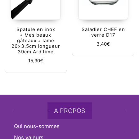
Spatule en inox
Saladier CHEF en
« Mes beaux
verre D17
gâteaux » lame
3,40
€
26×3,5cm longueur
39cm Ard’time
15,90
€
A PROPOS
Qui nous-sommes
Nos valeurs