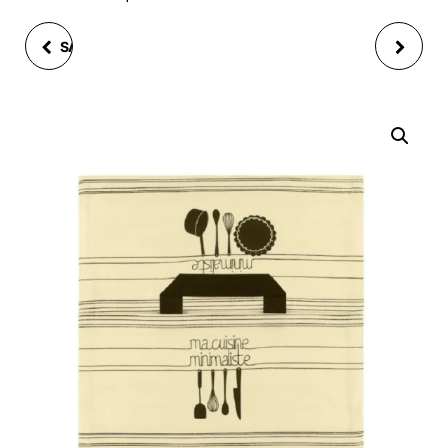
SAC À TARTE ZAZIE2 A
SAC À TARTE ZAZIE2
L'OMBRE D'UN CERISIER
CUISINE FLEURIE