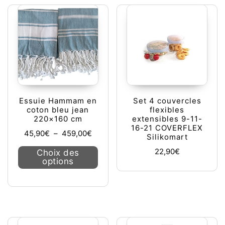
Essuie Hammam en
Set 4 couvercles
coton bleu jean
flexibles
220×160 cm
extensibles 9-11-
16-21 COVERFLEX
Plage de prix : 45,90€ à 459,00€
45,90
€
–
459,00
€
Silikomart
Ce produit a plusieurs variations. L
22,90
€
Choix des
options