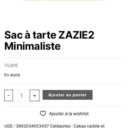
Sac à tarte ZAZIE2
Minimaliste
14,90
€
En stock
quantité de Sac à tarte ZAZIE2 Minimaliste
-
+
Ajouter au panier
Ajouter à la wishlist
UGS :
3662034053437
Catégories :
Cabas caddie et