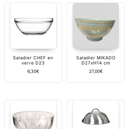
Saladier CHEF en
Saladier MIKADO
verre D23
D27xH14 cm
6,30
€
27,00
€