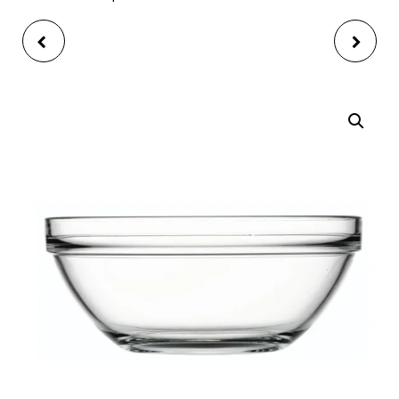
SALADIER 30CM
SALADIER CHEF EN
TRANSPARENT TIFFANY
VERRE D20