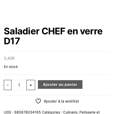
Saladier CHEF en verre
D17
3,40
€
En stock
quantité de Saladier CHEF en verre D17
-
+
Ajouter au panier
Ajouter à la wishlist
UGS :
680678034165
Catégories :
Culinaire
,
Patisserie et