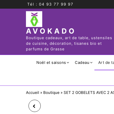
Tél : 04 93 77 99 97
AVOKADO
Boutique cadeaux, art de table, ustensiles
de cuisine, décoration, tisanes bio et
parfums de Grasse
Noël et saisons
Cadeau
Art de t
Accueil
»
Boutique
»
SET 2 GOBELETS AVEC 2 A
SET 2 COEUR