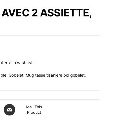
2 ASSIETTES, NOIR,
 AVEC 2 ASSIETTE,
CLASICA
uter à la wishlist
able
,
Gobelet
,
Mug tasse tisanière bol gobelet
,
Mail This
Product