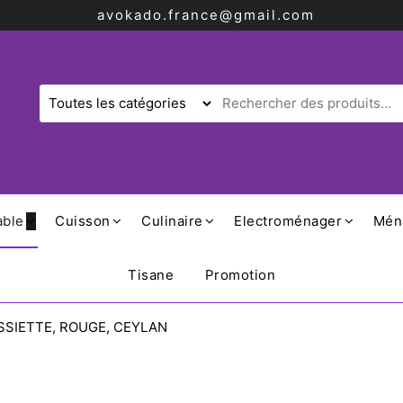
avokado.france@gmail.com
able
Cuisson
Culinaire
Electroménager
Mén
Tisane
Promotion
SSIETTE, ROUGE, CEYLAN