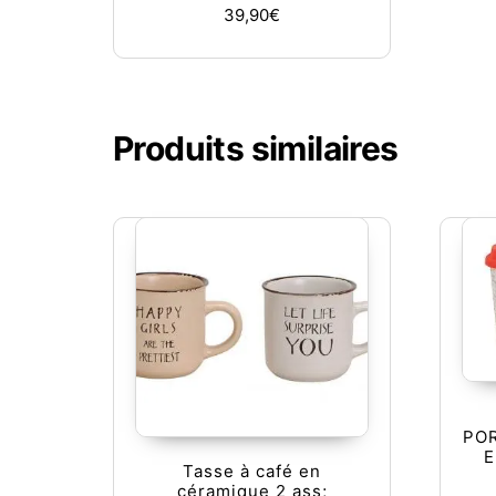
39,90
€
Produits similaires
PO
E
Tasse à café en
céramique 2 ass;