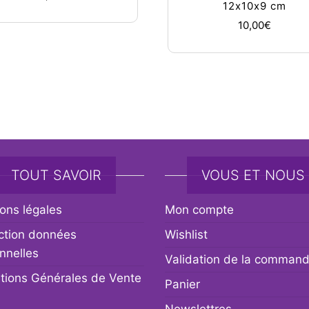
12x10x9 cm
10,00
€
7,00€
urs variations. Les options peuvent être choisies sur la page du
TOUT SAVOIR
VOUS ET NOUS
ons légales
Mon compte
ction données
Wishlist
nnelles
Validation de la comman
tions Générales de Vente
Panier