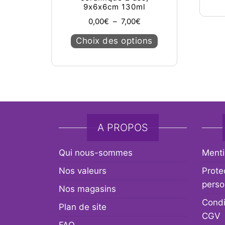
9x6x6cm 130ml
Plage de prix : 0,00€ à 
0,00
€
–
7,00
€
Ce produit a plusie
Choix des options
A PROPOS
Qui nous-sommes
Menti
Nos valeurs
Prote
perso
Nos magasins
Condi
Plan de site
CGV