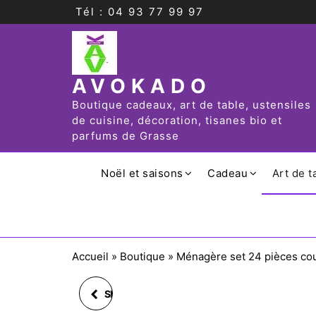
Tél : 04 93 77 99 97
AVOKADO
Boutique cadeaux, art de table, ustensiles
de cuisine, décoration, tisanes bio et
parfums de Grasse
Noël et saisons
Cadeau
Art de t
Accueil
»
Boutique
»
Ménagère set 24 pièces co
SET 24 DOUILLES (BPA