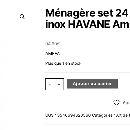
Ménagère set 24 
inox HAVANE Am
94,90
€
AMEFA
Plus que 1 en stock
quantité de Ménagère set 24 pièce
-
+
Ajouter au panier
Ajo
UGS :
3546694620560
Catégories :
Art de 