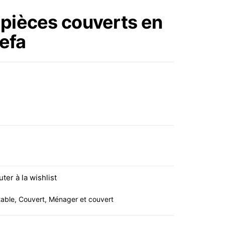
PRÉSENTATION D. 8 CM
pièces couverts en
TRIANGLE ROND
efa
ÉTOILE CŒUR IBILI
s couverts en inox HAVANE Amefa
uter à la wishlist
table
,
Couvert
,
Ménager et couvert