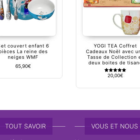
Set couvert enfant 6
YOGI TEA Coffret
pièces La reine des
Cadeaux Noël avec u
neiges WMF
Tasse de Collection 
deux boites de tisan
65,90
€
20,00
€
Note
5.00
sur 5
TOUT SAVOIR
VOUS ET NOUS