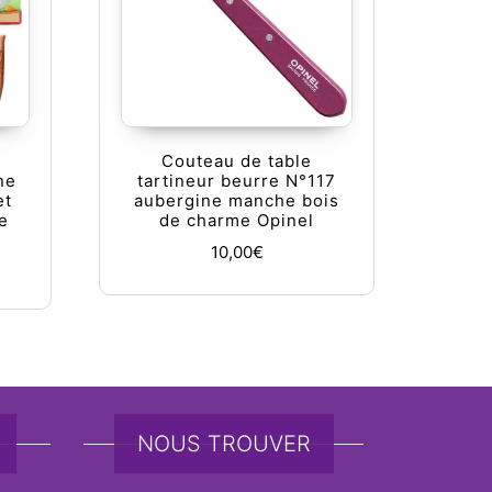
Couteau de table
ne
tartineur beurre N°117
et
aubergine manche bois
e
de charme Opinel
10,00
€
NOUS TROUVER