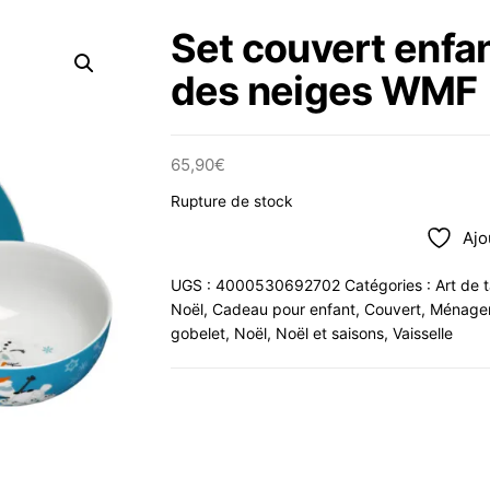
Set couvert enfan
des neiges WMF
65,90
€
Rupture de stock
Ajo
UGS :
4000530692702
Catégories :
Art de 
Noël
,
Cadeau pour enfant
,
Couvert
,
Ménager
gobelet
,
Noël
,
Noël et saisons
,
Vaisselle