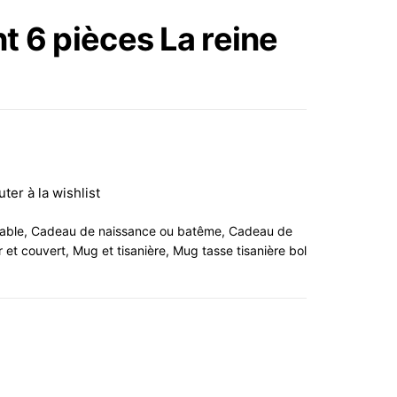
DE MAMIE
t 6 pièces La reine
uter à la wishlist
table
,
Cadeau de naissance ou batême
,
Cadeau de
 et couvert
,
Mug et tisanière
,
Mug tasse tisanière bol