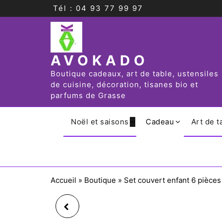
Tél : 04 93 77 99 97
AVOKADO
Boutique cadeaux, art de table, ustensiles
de cuisine, décoration, tisanes bio et
parfums de Grasse
Noël et saisons
Cadeau
Art de t
Accueil
»
Boutique
»
Set couvert enfant 6 pièce
MUG REINE GAZELLE