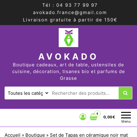
Tél : 04 93 77 99 97
avokado.france@gmail.com
Livraison gratuite à partir de 150€
AVOKADO
Boutique cadeaux, art de table, ustensiles de
cuisine, décoration, tisanes bio et parfums de
Grasse
0
0,00€
Menu
Accueil
»
Boutique
»
Set de Tapas en céramique noir mat