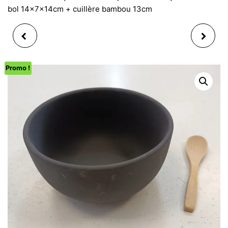
bol 14x7x14cm + cuillère bambou 13cm
SERVICE À PÂTES 4
SUSPENSION CŒUR,
PERSONNES PASTA 5
VISAGE DÉCOR EN
Promo !
PCS
TEXTILE BEIGE
16X18X7CM, 3ASS.
(MODÈLE ALÉATOIRE)