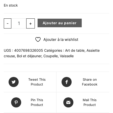
En stock
quantité de Set de Tapas en céramique noir mat bol 1
-
+
Ajouter au panier
Ajouter à la wishlist
UGS :
4007698326005
Catégories :
Art de table
,
Assiette
creuse
,
Bol et déjeuner
,
Coupelle
,
Vaisselle
Tweet This
Share on
Product
Facebook
Pin This
Mail This
Product
Product