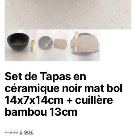
Set de Tapas en
céramique noir mat bol
14x7x14cm + cuillère
bambou 13cm
Le prix initial était : 11,90€.
Le prix actuel est : 6,90€.
11,90
€
6,90
€