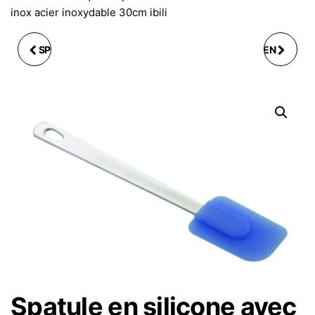
inox acier inoxydable 30cm ibili
SPATULE EN INOX "MES
SPATULE RACLETTE EN
BEAUX GÂTEAUX"
BOIS HÈTRE 30 CM
LAME 26X3,5CM
LONGUEUR 39CM
ARD'TIME
Spatule en silicone avec