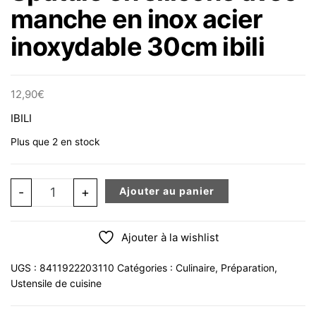
manche en inox acier
inoxydable 30cm ibili
12,90
€
IBILI
Plus que 2 en stock
quantité de Spatule en silicone avec manche en inox aci
-
+
Ajouter au panier
Ajouter à la wishlist
UGS :
8411922203110
Catégories :
Culinaire
,
Préparation
,
Ustensile de cuisine