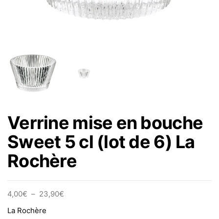
Verrine mise en bouche
Sweet 5 cl (lot de 6) La
Rochère
Plage de prix : 4,00€ à 23,90€
4,00
€
–
23,90
€
La Rochère