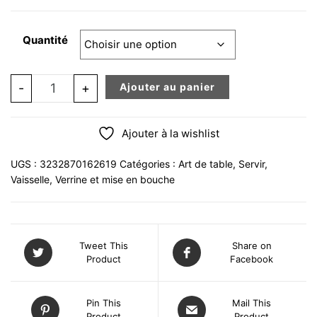
Quantité
quantité de Verrine mise en bouche Sweet 5 cl (lot de 6
-
+
Ajouter au panier
Ajouter à la wishlist
UGS :
3232870162619
Catégories :
Art de table
,
Servir
,
Vaisselle
,
Verrine et mise en bouche
Tweet This
Share on
Product
Facebook
Pin This
Mail This
Product
Product