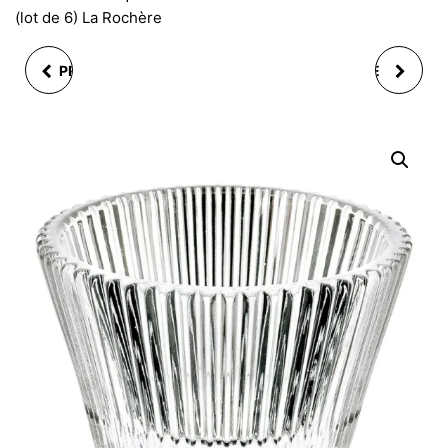
(lot de 6) La Rochère
PRÉSENTOIR SUPPORT
CHEMIN DE TABLE DE
MÉTALLIQUE POUR 23
NOEL, BICHE SAPIN,
CUPCAKES 4 NIVEAUX
DORE ARGENTE
ROUGE, 3 ASS,
28X200CM