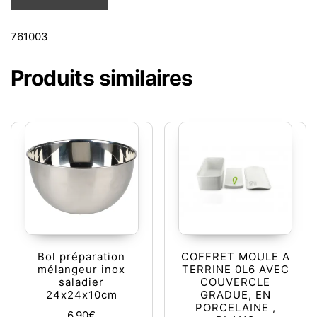
761003
Produits similaires
Bol préparation
COFFRET MOULE A
mélangeur inox
TERRINE 0L6 AVEC
saladier
COUVERCLE
24x24x10cm
GRADUE, EN
PORCELAINE ,
6,90
€