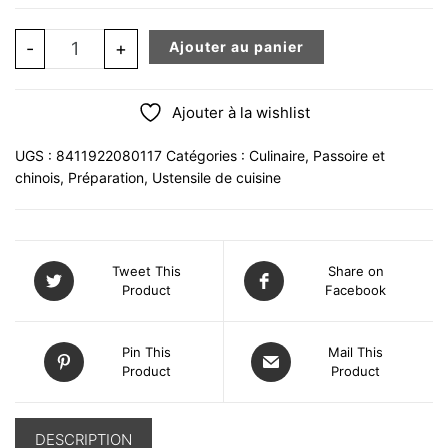
quantité de Tamis de farine bistrot inox 18% - 350 GR.
-
+
Ajouter au panier
Ajouter à la wishlist
UGS :
8411922080117
Catégories :
Culinaire
,
Passoire et
chinois
,
Préparation
,
Ustensile de cuisine
Tweet This
Share on
Product
Facebook
Pin This
Mail This
Product
Product
DESCRIPTION