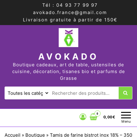
Tél : 04 93 77 99 97
avokado.france@gmail.com
Livraison gratuite à partir de 150€
AVOKADO
Boutique cadeaux, art de table, ustensiles de
cuisine, décoration, tisanes bio et parfums de
Grasse
0
0,00€
Menu
Accueil
»
Boutique
»
Tamis de farine bistrot inox 18% – 350