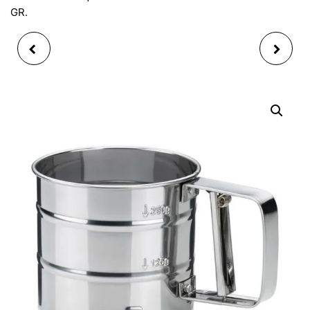
GR.
TAILLE LÉGUMES
TAPIS À PÂTISSERIE
TRIPLE SPAGHETTI DE
AVEC MESURES 60X45
LÉGUMES IBILI
CM