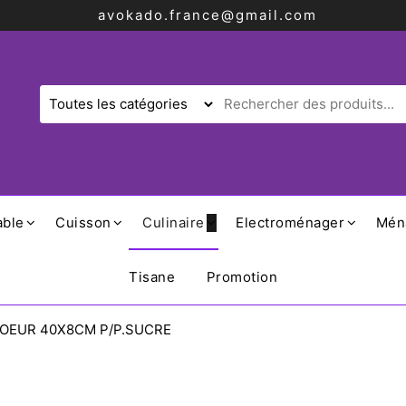
avokado.france@gmail.com
able
Cuisson
Culinaire
Electroménager
Mén
Tisane
Promotion
COEUR 40X8CM P/P.SUCRE