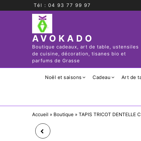
Tél : 04 93 77 99 97
AVOKADO
Boutique cadeaux, art de table, ustensiles
de cuisine, décoration, tisanes bio et
parfums de Grasse
Noël et saisons
Cadeau
Art de t
Accueil
»
Boutique
»
TAPIS TRICOT DENTELLE 
TAPIS TRICOT