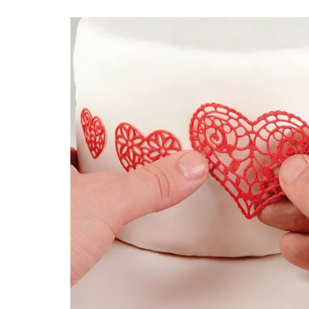
DENTELLE CHIC
40X20CM
P/P.SUCRE*S