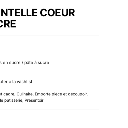
DENTELLE FEUILLAGE
ENTELLE COEUR
40X20CM
CRE
P/P.SUCRE*S
s en sucre / pâte à sucre
uter à la wishlist
et cadre
,
Culinaire
,
Emporte pièce et découpoir
,
le patisserie
,
Présentoir