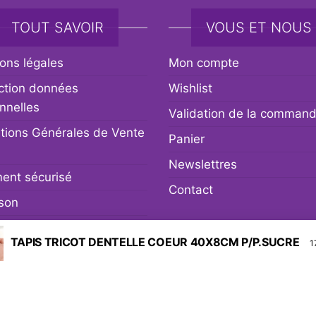
TOUT SAVOIR
VOUS ET NOUS
ons légales
Mon compte
ction données
Wishlist
nnelles
Validation de la comman
tions Générales de Vente
Panier
Newslettres
ent sécurisé
Contact
ison
r et remboursement
TAPIS TRICOT DENTELLE COEUR 40X8CM P/P.SUCRE
1
Fièrement propulsé par
WordPress
|
Thème :
Envo eCommerc
Social media & sharing icons powered by
UltimatelySocial