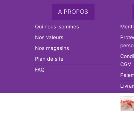
A PROPOS
Qui nous-sommes
Menti
Nos valeurs
Prote
perso
Nos magasins
Condi
Plan de site
CGV
FAQ
Paiem
Livra
Retou