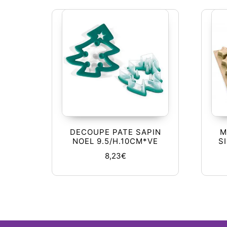
DECOUPE PATE SAPIN
M
NOEL 9.5/H.10CM*VE
S
8,23
€