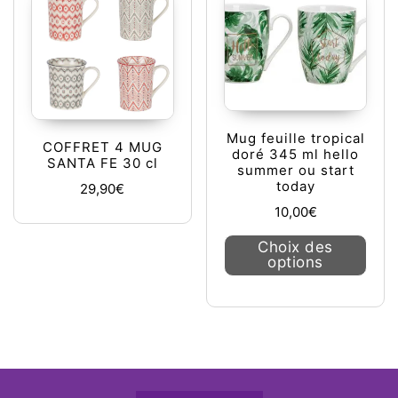
Mug feuille tropical
COFFRET 4 MUG
doré 345 ml hello
SANTA FE 30 cl
summer ou start
today
29,90
€
10,00
€
Ce pr
Choix des
options