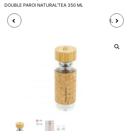
DOUBLE PAROI NATURAL’TEA 350 ML
THEIERE EN VERRE
THEIERE BLEU FONCE,
FLEURS BLEUES
FONTE EN FER FONDUE,
DOUBLE PAROI GARDEN
MALASIA 0,80 LT
PAR'TEA 350 ML