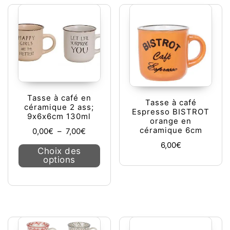
Tasse à café en
Tasse à café
céramique 2 ass;
Espresso BISTROT
9x6x6cm 130ml
orange en
Plage de prix : 0,00€ à 7,00€
céramique 6cm
0,00
€
–
7,00
€
6,00
€
Ce produit a plusieurs variations. L
Choix des
options