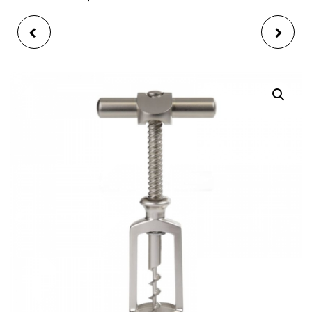
PARAPLUIE TINY
TIRE BOUCHON ET
PLIABLE 95 CM
DÉCAPSULEUR IBILI
(COULEUR ALÉATOIRE)