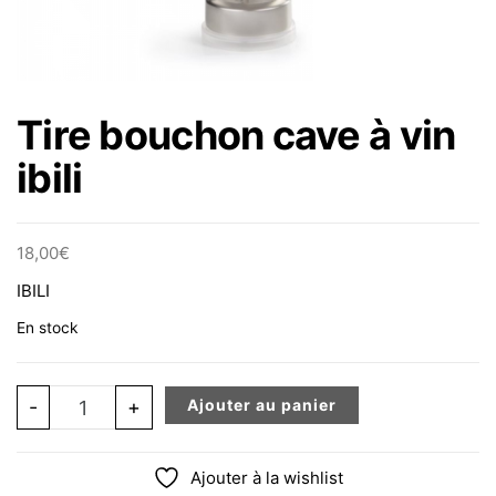
Tire bouchon cave à vin
ibili
18,00
€
IBILI
En stock
quantité de Tire bouchon cave à vin ibili
-
+
Ajouter au panier
Ajouter à la wishlist