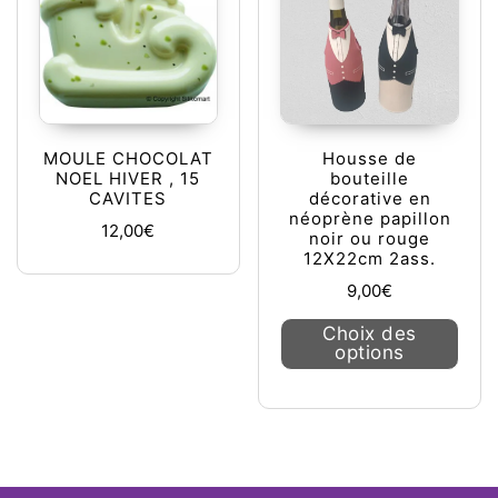
MOULE CHOCOLAT
Housse de
NOEL HIVER , 15
bouteille
CAVITES
décorative en
néoprène papillon
12,00
€
noir ou rouge
12X22cm 2ass.
9,00
€
Ce pr
Choix des
options