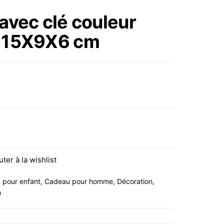
CHAMPANERA-
avec clé couleur
CUBITERA INOX 19,50
c 15X9X6 cm
CMS IBILI
clé couleur jaune en ceramic 15X9X6 cm
uter à la wishlist
 pour enfant
,
Cadeau pour homme
,
Décoration
,
n