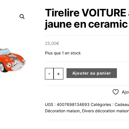
Tirelire VOITURE 
jaune en cerami
25,00
€
Plus que 1 en stock
quantité de Tirelire VOITURE avec 
-
+
Ajouter au panier
Ajo
UGS :
4007698134693
Catégories :
Cadeau
Décoration maison
,
Divers décoration maiso