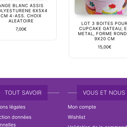
ANGE BLANC ASSIS
OLYESTURENE 6X5X4
CM 4-ASS. CHOIX
ALEATOIRE
LOT 3 BOITES POU
CUPCAKE GATEAU, 
7,00
€
METAL, FORME ROND
9X20 CM
15,00
€
TOUT SAVOIR
VOUS ET NOUS
ons légales
Mon compte
ction données
Wishlist
nnelles