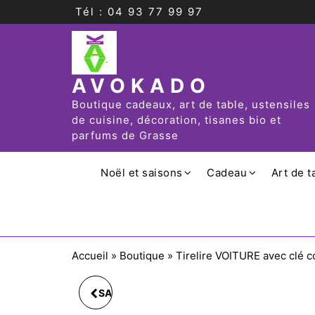
Tél : 04 93 77 99 97
AVOKADO
Boutique cadeaux, art de table, ustensiles
de cuisine, décoration, tisanes bio et
parfums de Grasse
Noël et saisons
Cadeau
Art de t
Accueil
»
Boutique
»
Tirelire VOITURE avec clé 
SAVING BANK UNICORN