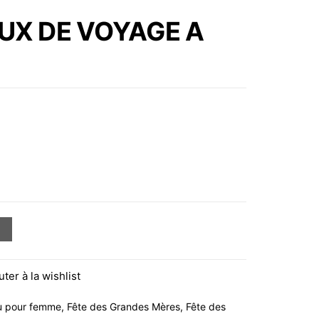
DE MAQUILLAGE DOR
UX DE VOYAGE A
(GARNIE)
 VOYAGE A FLEUR DE PEAU
uter à la wishlist
 pour femme
,
Fête des Grandes Mères
,
Fête des