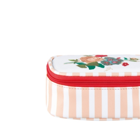
METAL ARGENTE ET
BOIS DE MANGUE,
22X27X5CM