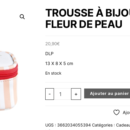
TROUSSE À BIJO
FLEUR DE PEAU
20,90
€
DLP
13 X 8 X 5 cm
En stock
quantité de TROUSSE À BIJOUX DE
-
+
Ajouter au panier
Ajo
UGS :
3662034055394
Catégories :
Cadeau