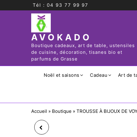
Tél : 04 93 77 99 97
AVOKADO
Boutique cadeaux, art de table, ustensiles
de cuisine, décoration, tisanes bio et
parfums de Grasse
Noël et saisons
Cadeau
Art de t
Accueil
»
Boutique
»
TROUSSE À BIJOUX DE VOY
ARBRE DE VIE EN