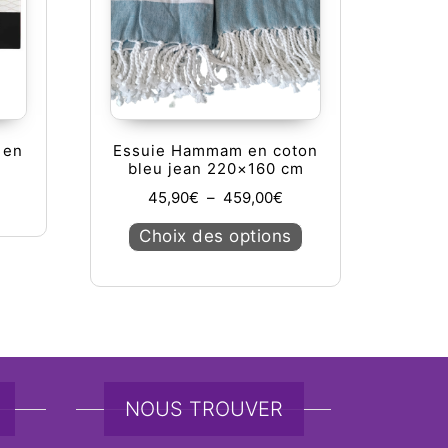
 en
Essuie Hammam en coton
bleu jean 220×160 cm
Plage de prix : 45,90€
45,90
€
–
459,00
€
Ce produit a plusieu
Choix des options
NOUS TROUVER