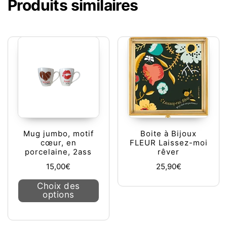
Produits similaires
Mug jumbo, motif
Boite à Bijoux
cœur, en
FLEUR Laissez-moi
porcelaine, 2ass
rêver
15,00
€
25,90
€
Ce produit a plusieurs variations. L
Choix des
options