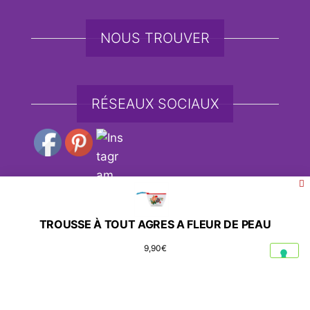
NOUS TROUVER
RÉSEAUX SOCIAUX
Fièrement propulsé par
WordPress
|
Thème :
Envo
TROUSSE À TOUT AGRES A FLEUR DE PEAU
eCommerce
9,90
€
Social media & sharing icons powered by
UltimatelySocial
Vos choix en matière de confidentialité
Notification lors de la collecte