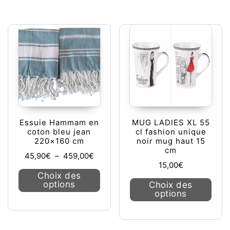
Essuie Hammam en
MUG LADIES XL 55
coton bleu jean
cl fashion unique
220×160 cm
noir mug haut 15
cm
Plage de prix : 45,90€ à 459,00€
45,90
€
–
459,00
€
15,00
€
Ce produit a plusieurs variations. L
Choix des
Ce pr
options
Choix des
options