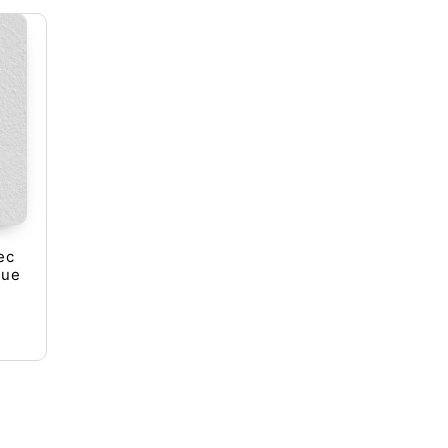
ec
gue