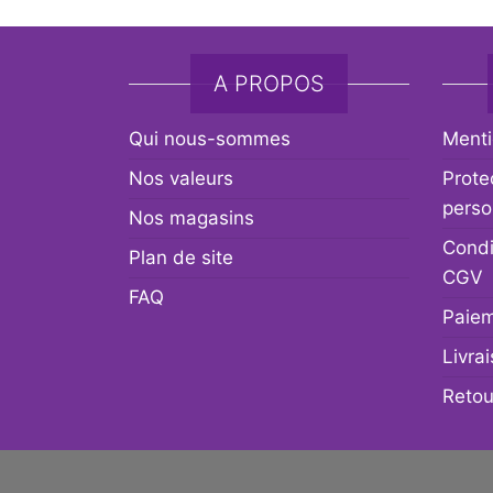
A PROPOS
Qui nous-sommes
Menti
Nos valeurs
Prote
perso
Nos magasins
Condi
Plan de site
CGV
FAQ
Paiem
Livra
Retou