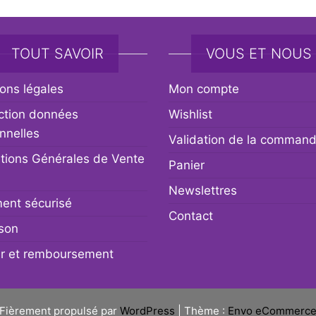
TOUT SAVOIR
VOUS ET NOUS
ons légales
Mon compte
ction données
Wishlist
nnelles
Validation de la comman
tions Générales de Vente
Panier
Newslettres
ent sécurisé
Contact
ison
r et remboursement
Fièrement propulsé par
WordPress
|
Thème :
Envo eCommerc