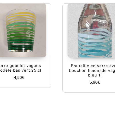
erre gobelet vagues
Bouteille en verre av
odèle bas vert 25 cl
bouchon limonade va
bleu 1l
4,50
€
5,90
€