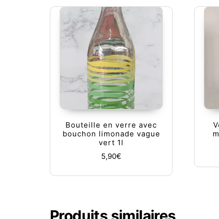
Bouteille en verre avec
V
bouchon limonade vague
m
vert 1l
5,90
€
Produits similaires