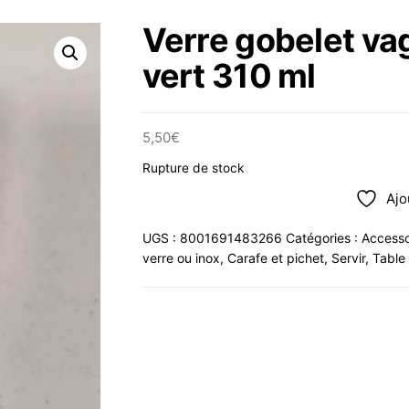
Verre gobelet va
vert 310 ml
5,50
€
Rupture de stock
Ajo
UGS :
8001691483266
Catégories :
Accesso
verre ou inox
,
Carafe et pichet
,
Servir
,
Table 