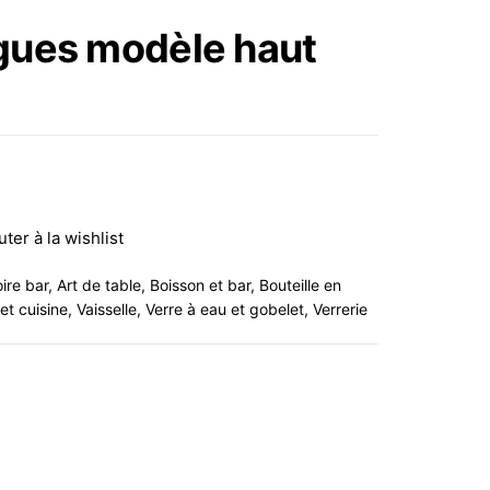
CÉRAMIQUE SGUIREC
gues modèle haut
APÉRO MIX -
31X2,5X16,5 CM
uter à la wishlist
ire bar
,
Art de table
,
Boisson et bar
,
Bouteille en
et cuisine
,
Vaisselle
,
Verre à eau et gobelet
,
Verrerie