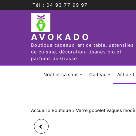
Tél : 04 93 77 99 97
AVOKADO
Boutique cadeaux, art de table, ustensiles
de cuisine, décoration, tisanes bio et
parfums de Grasse
Noël et saisons
Cadeau
Art de t
Accueil
»
Boutique
»
Verre gobelet vagues modèl
VERRE GOBELET