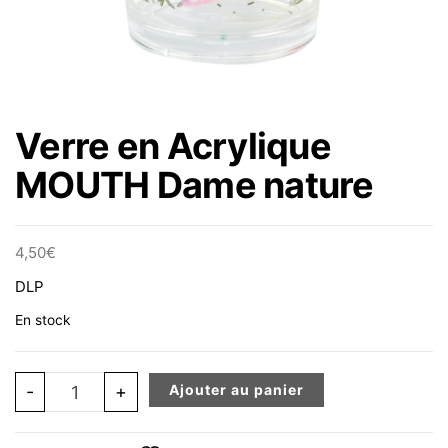
Verre en Acrylique
MOUTH Dame nature
4,50
€
DLP
En stock
quantité de Verre en Acrylique MOUTH Dame nature
-
+
Ajouter au panier