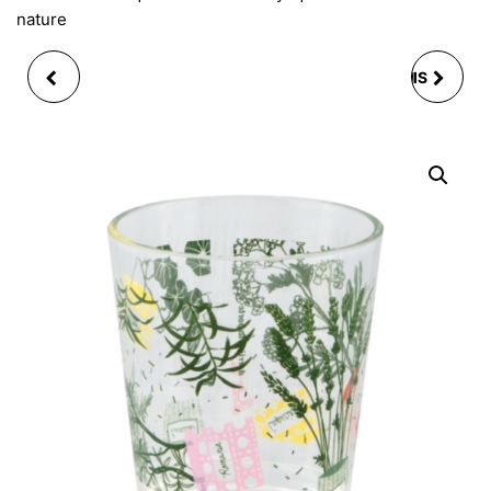
nature
LOT 4 VERRE
BOL JUMBO VERT ANIS
CRISTALLIN CHOPE
AVEC ANSE EN
BASSE CLUB VERT
CÉRAMIQUE
30CL