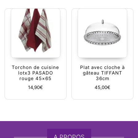
Torchon de cuisine
Plat avec cloche à
lotx3 PASADO
gâteau TIFFANT
rouge 45×65
36cm
14,90
€
45,00
€
A PROPOS