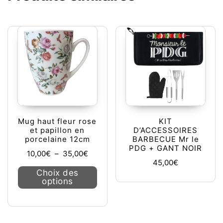
Mug haut fleur rose
KIT
et papillon en
D’ACCESSOIRES
porcelaine 12cm
BARBECUE Mr le
PDG + GANT NOIR
Plage de prix : 10,00€ à 35,00€
10,00
€
–
35,00
€
45,00
€
Ce produit a plusieurs variations. L
Choix des
options