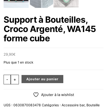
Support à Bouteilles,
Croco Argenté, WA145
forme cube
29,90
€
Plus que 1 en stock
quantité de Support à Bouteilles, Croco Argenté, WA14
-
+
Ajouter au panier
Ajouter à la wishlist
UGS :
0630870083478
Catégories :
Accessoire bar
,
Bouteille