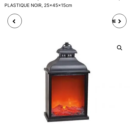
PLASTIQUE NOIR, 25x45x15cm
VERRE À COCKTAIL
LOT 3 MOULES FORME
LADY CHRISTMAS NOEL
OEUF DE PAQUES
19XH12 CM 2ASS